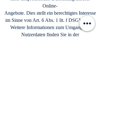
Online-
Angebote. Dies stellt ein berechtigtes Interesse
im Sinne von Art. 6 Abs. 1 lit. f DSGVO dar.
Weitere Informationen zum Umgang mit
Nutzerdaten finden Sie in der
Datenschutzerklärung von
YouTube unter:
https://www.google.de/intl/de/policies/privacy.
Vimeo
Unsere Website nutzt Plugins des Videoportals
Vimeo. Anbieter ist die Vimeo Inc., 555 West
18th Street,
New York, New York 10011, USA.
Wenn Sie eine unserer mit einem Vimeo-Plugin
ausgestatteten Seiten besuchen, wird eine
Verbindung zu
den Servern von Vimeo hergestellt. Dabei wird
dem Vimeo-Server mitgeteilt, welche unserer
Seiten Sie