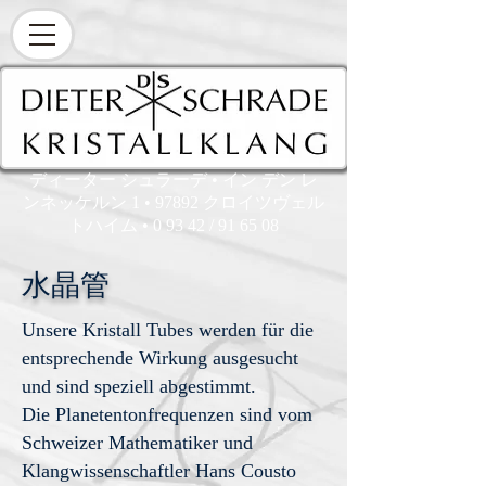
ディーター シュラーデ • イン デン レ
ンネッケルン 1 • 97892 クロイツヴェル
トハイム • 0 93 42 / 91 65 08
水晶管
Unsere Kristall Tubes werden für die
entsprechende Wirkung ausgesucht
und sind speziell abgestimmt.
Die Planetentonfrequenzen sind vom
Schweizer Mathematiker und
Klangwissenschaftler Hans Cousto