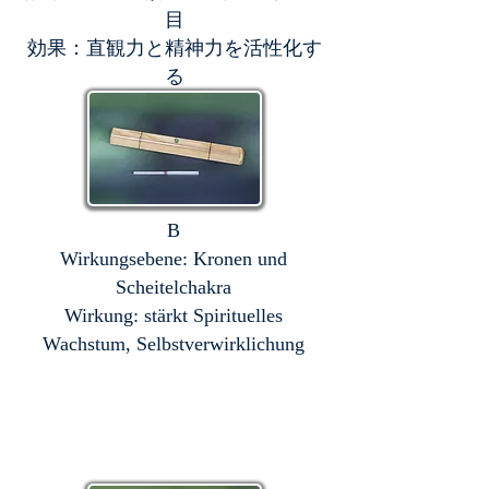
目
効果：直観力と精神力を活性化す
る
B
Wirkungsebene: Kronen und
Scheitelchakra
Wirkung: stärkt Spirituelles
Wachstum, Selbstverwirklichung