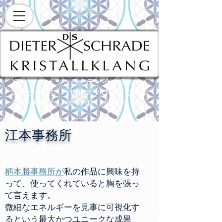
ディーター シュラーデ • イン デン レ
ンネッケルン 1 • 97892 クロイツヴェル
トハイム • 0 93 42 / 91 65 08
江本事務所
柄本勝事務所が
私の作品に興味を持
って、使ってくれていると胸を張っ
て言えます。
微細なエネルギーを見事に可視化す
るという最大かつユニークな成果