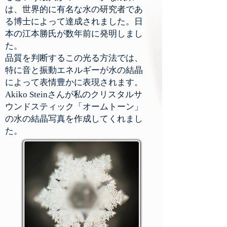
は、世界的に有名な水の研究者であ
る
博士
によって達成されました。日
本の
江本勝氏が
数年前に発明しまし
た。
品質を判断するこの光る方法では、
特に音と振動エネルギーが水の結晶
によって表情豊かに表現されます。
Akiko Steinさんが私のクリスタルサ
ウンドスティック「オームトーン」
の水の結晶写真を作成してくれまし
た。